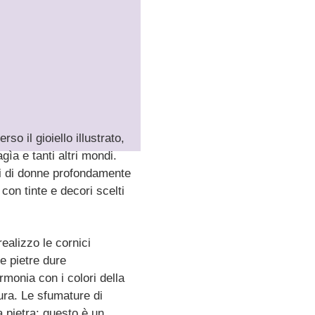
o il gioiello illustrato,
gìa e tanti altri mondi.
ti di donne profondamente
con tinte e decori scelti
realizzo le cornici
e pietre dure
monia con i colori della
ura. Le sfumature di
a pietra: questo è un