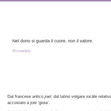
Nel dono si guarda il cuore, non il valore.
Proverbio
Dal francese antico
joel
, dal latino volgare
iocāle
relativ
accostato a
joie
‘gioia’.