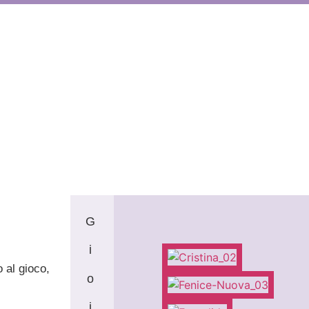
G
i
o al gioco,
o
i