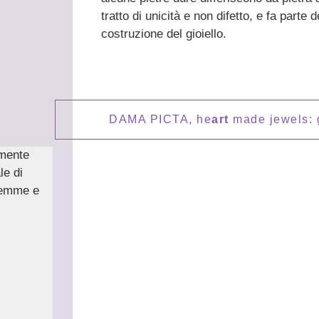
tratto di unicità e non difetto, e fa parte d
costruzione del gioiello.
DAMA PICTA, he
art
made jewels: gi
lmente
le di
 gemme e