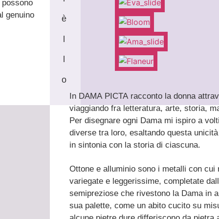
ti possono
al genuino
è
l
l
o
In DAMA PICTA racconto la donna attravers
viaggiando fra letteratura, arte, storia, ma
Per disegnare ogni Dama mi ispiro a vol
diverse tra loro, esaltando questa unicità 
in sintonia con la storia di ciascuna.
Ottone e alluminio sono i metalli con cui 
variegate e leggerissime, completate dall
semipreziose che rivestono la Dama in ar
sua palette, come un abito cucito su mis
alcune pietre dure differiscono da pietra 