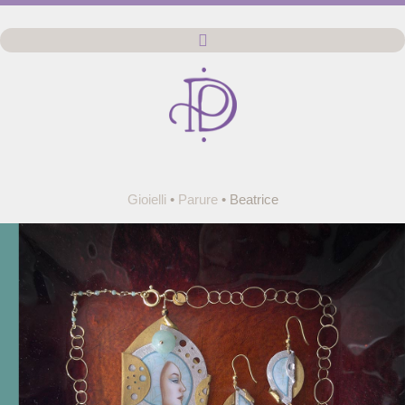
Gioielli
•
Parure
•
Beatrice