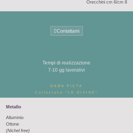
Orecchini cm 6/cm 8
Contattami
Tempi di realizzazione
7-10 gg lavorativi
DAMA PICTA
Collezione "LE DIVINE"
Metallo
Alluminio
Ottone
(Nichel free)