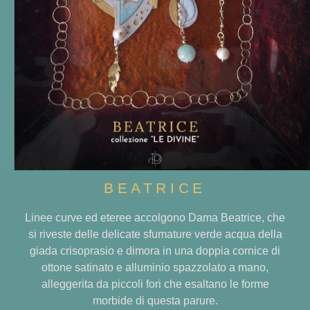
BEATRICE
Linee curve ed eteree accolgono Dama Beatrice, che
si riveste delle delicate sfumature verde acqua della
giada crisoprasio e dimora in una doppia cornice di
ottone satinato e alluminio spazzolato a mano,
alleggerita da piccoli fori che esaltano le forme
morbide di questa parure.